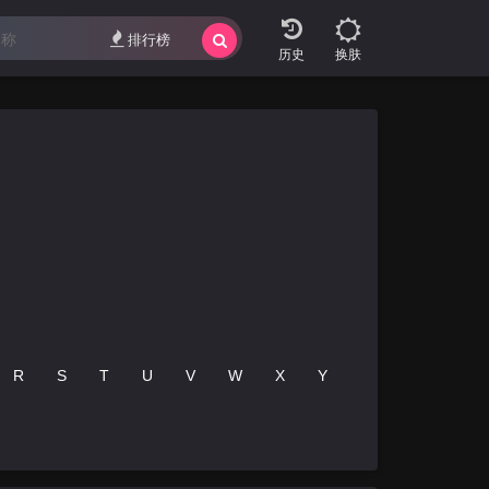
排行榜
换肤
R
S
T
U
V
W
X
Y
Z