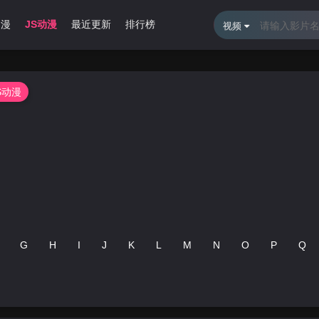
动漫
JS动漫
最近更新
排行榜
视频
S动漫
G
H
I
J
K
L
M
N
O
P
Q