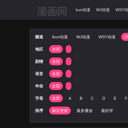
首页
动漫导航
Ikun动漫
WJ动漫
WSY
频道
Ikun动漫
WJ动漫
WSY动漫
J
地区
全部
剧情
全部
语言
全部
年份
全部
字母
全部
A
B
C
D
E
F
排序
最近更新
最多播放
最好评