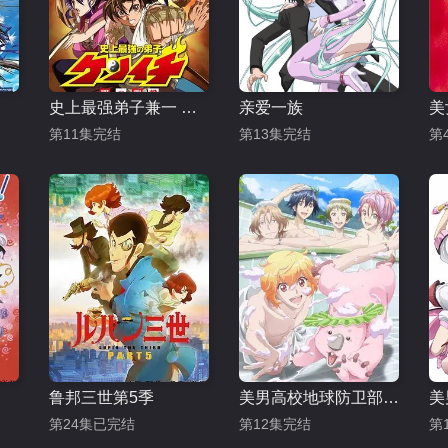
史上最强弟子兼一 暗之袭击
亲爱一族
美
第11集完结
第13集完结
第
鲁邦三世第5季
美男高校地球防卫部LOVE 第二季
第24集已完结
第12集完结
第