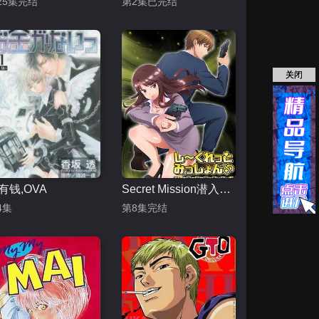
25集完结
第2集已完结
关闭
有钱,OVA
Secret Mission潜入捜査官绝对不会输
4集
第8集完结