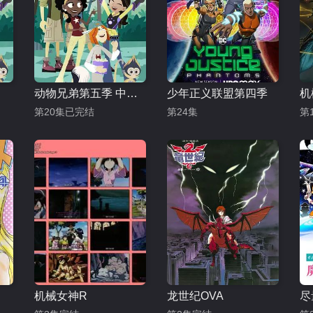
动物兄弟第五季 中文配音
少年正义联盟第四季
机
第20集已完结
第24集
第
机械女神R
龙世纪OVA