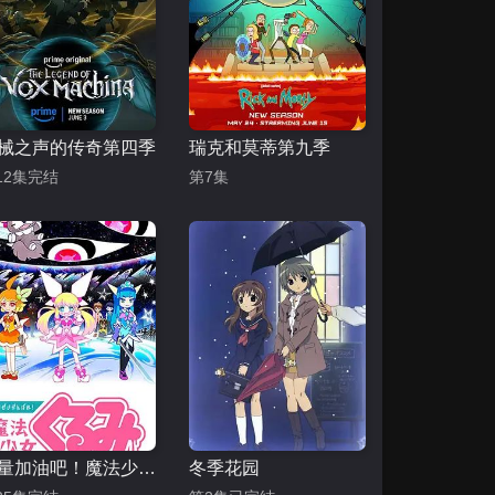
械之声的传奇第四季
瑞克和莫蒂第九季
12集完结
第7集
尽量加油吧！魔法少女胡桃第一季
冬季花园