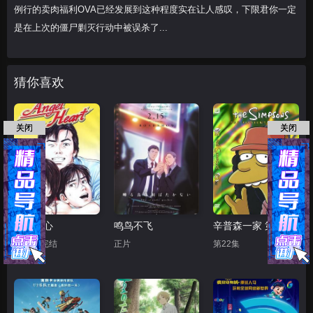
例行的卖肉福利OVA已经发展到这种程度实在让人感叹，下限君你一定
是在上次的僵尸剿灭行动中被误杀了...
猜你喜欢
关闭
关闭
天使之心
鸣鸟不飞
辛普森一家 第十五季
第50集完结
正片
第22集