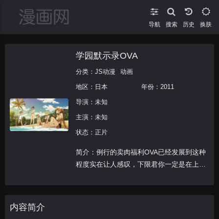
导航
搜索
换肤
学园默示录OVA
分类：
JS动漫
动画
地区：
日本
年份：
2011
导演：未知
主演：未知
状态：正片
简介：例行的卖肉福利OVA已经发展到这种
程度实在让人感叹，下限君你一定是在上次
的僵尸剿灭行动中被误杀了...
内容简介