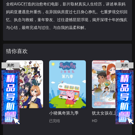
全程AIGC打造的治愈奇幻电影，影片取材真实人生经历，讲述单亲妈
妈莉亚遭遇意外重伤，在异国病房度过七日身心挣扎。七重梦境交织回
忆、执念与救赎，童年挚友、过往遗憾层层浮现，揭开深埋十年的愧疚
与心结，最终完成与过往、与自我的温柔和解。
猜你喜欢
关闭
关闭
白箱
小猪佩奇第九季
犹太女孩在上海
已完结
已完结
HD