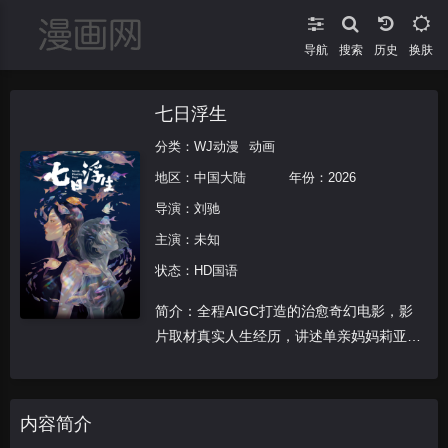
导航
搜索
换肤
七日浮生​
分类：
WJ动漫
动画
地区：
中国大陆
年份：
2026
导演：
刘驰
主演：未知
状态：HD国语
简介：全程AIGC打造的治愈奇幻电影，影
片取材真实人生经历，讲述单亲妈妈莉亚遭
遇意外重伤，在异国病房度过七日身心挣
扎。七重梦境交织回忆、执念与救赎，童年
挚友、过往遗憾层层浮现，揭开深埋十年的
内容简介
愧疚与心结，最终