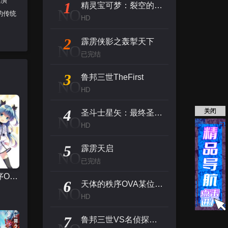
导演
1
精灵宝可梦：裂空的访问者代欧奇希斯国语
NO
的传统
HD
2
霹雳侠影之轰掣天下
NO
已完结
3
鲁邦三世TheFirst
NO
HD
4
关闭
圣斗士星矢：最终圣战的战士们
NO
HD
5
霹雳天启
NO
已完结
天体的秩序OVA某位少女的假日
6
天体的秩序OVA某位少女的假日
NO
HD
7
鲁邦三世VS名侦探柯南 剧场版粤语