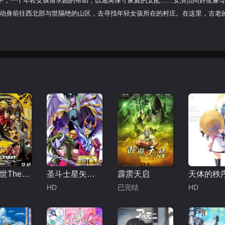
中，一个年轻女孩请求她的帮助，以逃离保守家庭的支配……女演员向好友兼
两人一同动身前往西北部与世隔绝的山区，去寻找年轻女孩所在的村庄。在这里，古老
鲁邦三世TheFirst
圣斗士星矢：最终圣战的战士们
霹雳天启
HD
已完结
HD