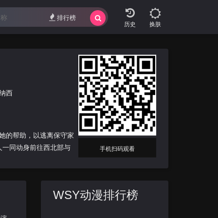
排行榜
换肤
帕纳西
她的帮助，以逃离保守家
两人一同动身前往西北部与
手机扫码观看
WSY动漫排行榜