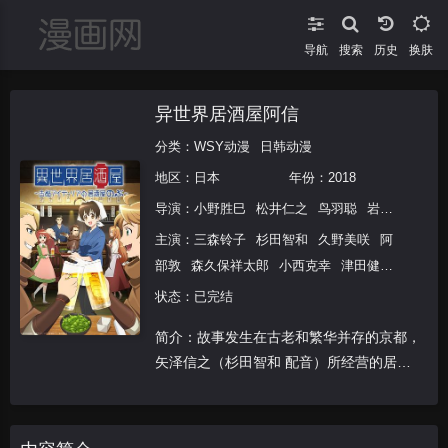
导航
搜索
换肤
异世界居酒屋阿信
分类：
WSY动漫
日韩动漫
地区：
日本
年份：
2018
导演：
小野胜巳
松井仁之
鸟羽聪
岩田和也
主演：
三森铃子
杉田智和
久野美咲
阿
部敦
森久保祥太郎
小西克幸
津田健次
郎
长岛雄一
小松未可子
小山刚志
黑田
状态：已完结
崇矢
星野贵纪
置鲇龙太郎
植田佳奈
浪
简介：故事发生在古老和繁华并存的京都，
川大辅
南条爱乃
井上和彦
诹访部顺一
矢泽信之（杉田智和 配音）所经营的居酒
大塚明夫
屋阿信坐落在此处，千佳忍（三森铃子 配
音）是在店内工作的服务生，两人的搭档行
事十分默契。让他们没有想到的是，不知从