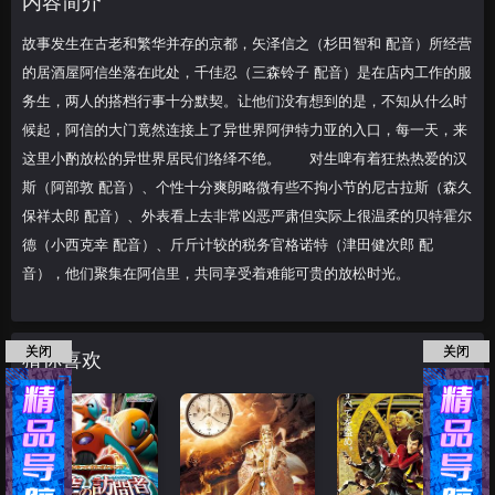
内容简介
什么时候起，阿信
故事发生在古老和繁华并存的京都，矢泽信之（杉田智和 配音）所经营
的居酒屋阿信坐落在此处，千佳忍（三森铃子 配音）是在店内工作的服
务生，两人的搭档行事十分默契。让他们没有想到的是，不知从什么时
候起，阿信的大门竟然连接上了异世界阿伊特力亚的入口，每一天，来
这里小酌放松的异世界居民们络绎不绝。 对生啤有着狂热热爱的汉
斯（阿部敦 配音）、个性十分爽朗略微有些不拘小节的尼古拉斯（森久
保祥太郎 配音）、外表看上去非常凶恶严肃但实际上很温柔的贝特霍尔
德（小西克幸 配音）、斤斤计较的税务官格诺特（津田健次郎 配
音），他们聚集在阿信里，共同享受着难能可贵的放松时光。
关闭
关闭
猜你喜欢