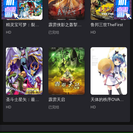
精灵宝可梦：裂空的访问者代欧奇希斯国语
霹雳侠影之轰掣天下
鲁邦三世TheFirst
HD
已完结
HD
圣斗士星矢：最终圣战的战士们
霹雳天启
天体的秩序OVA某位少女的假日
HD
已完结
HD