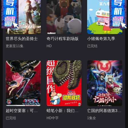
世界尽头的圣骑士
奇巧计程车剧场版
小猪佩奇第九季
更新至11集
HD
已完结
超时空要塞：可曾记得爱
蜡笔小新：我们的恐龙日记
亡国的阿基德第3章：辉芒陨落
已完结
HD中字
1集全