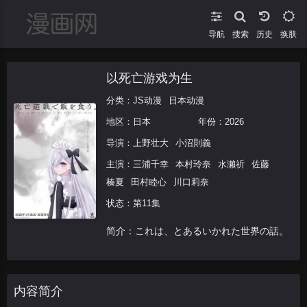
导航
搜索
换肤
以死亡游戏为生
分类：
JS动漫
日本动漫
地区：
日本
年份：
2026
导演：
上野壮大
小沼則義
主演：
三浦千幸
本村玲奈
水濑祈
佐藤
榛夏
田村睦心
川口莉奈
状态：第11集
简介：これは、とあるいかれた世界の話。
内容简介