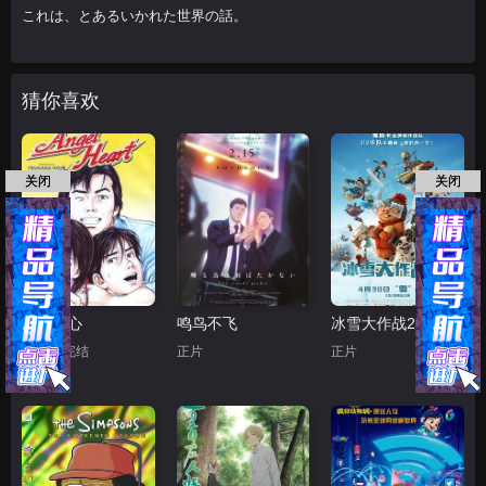
これは、とあるいかれた世界の話。
猜你喜欢
关闭
关闭
天使之心
鸣鸟不飞
冰雪大作战2（原声版）
第50集完结
正片
正片