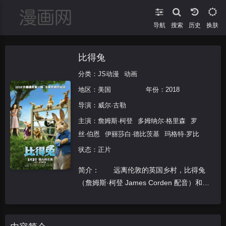
导航
搜索
换肤
比得兔
分类：
JS动漫
动画
地区：
美国
年份：
2018
导演：
威尔·古勒
主演：
詹姆斯·柯登
多姆纳尔·格里森
罗
丝·伯恩
伊丽莎白·德比茨基
玛格特·罗比
状态：正片
简介： 远离伦敦的英国乡村，比得兔
（詹姆斯·柯登 James Corden 配音）和家
人以及朋友们过着快乐的生活，当然除了那
个侵占了他自由土地并杀害他父亲的邻居麦
格雷戈先生。每天，比得兔都要闯入麦格雷