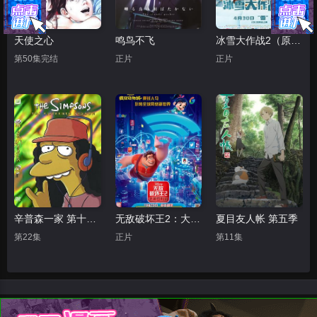
天使之心
鸣鸟不飞
冰雪大作战2（原声版）
第50集完结
正片
正片
辛普森一家 第十五季
无敌破坏王2：大闹互联网
夏目友人帐 第五季
第22集
正片
第11集