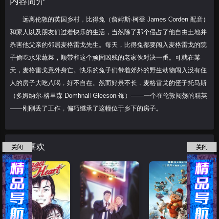
内容简介
戈的
远离伦敦的英国乡村，比得兔（詹姆斯·柯登 James Corden 配音）
和家人以及朋友们过着快乐的生活，当然除了那个侵占了他自由土地并
杀害他父亲的邻居麦格雷戈先生。每天，比得兔都要闯入麦格雷戈的院
子偷吃水果蔬菜，顺带和这个顽固凶残的老家伙对决一番。可就在某
天，麦格雷戈意外身亡。快乐的兔子们带着郊外的野生动物闯入没有住
人的房子大吃八喝，好不自在。然而好景不长，麦格雷戈的侄子托马斯
（多姆纳尔·格里森 Domhnall Gleeson 饰）——一个在伦敦闯荡的精英
——刚刚丢了工作，偏巧继承了这幢位于乡下的房子。
猜你喜欢
关闭
关闭