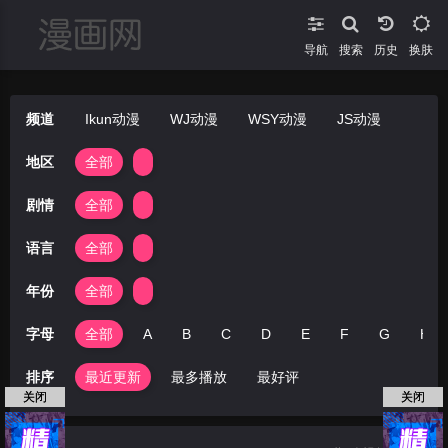
导航
搜索
换肤
频道
Ikun动漫
WJ动漫
WSY动漫
JS动漫
地区
全部
剧情
全部
语言
全部
年份
全部
字母
全部
A
B
C
D
E
F
G
H
排序
最近更新
最多播放
最好评
关闭
关闭